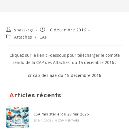
Auteur/autrice
Publication
snass-cgt
16 décembre 2016
de
publiée :
Post
Attachés
/
CAP
la
category:
publication :
Cliquez sur le lien ci-dessous pour télécharger le compte
rendu de la CAP des Attachés du 15 décembre 2016 :
cr-cap-des-aae-du-15-decembre-2016
Articles récents
CSA ministériel du 28 mai 2026
28 MAI 2026
/
0 COMMENTAIRE