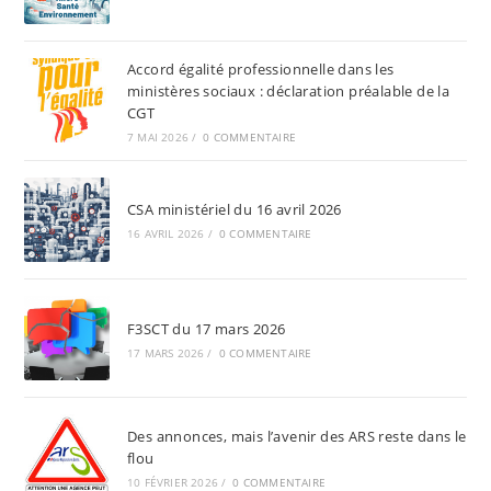
Est
Impossible
À
Mettre
Accord égalité professionnelle dans les
En
ministères sociaux : déclaration préalable de la
Œuvre
CGT
Au
Sein
7 MAI 2026
/
0 COMMENTAIRE
De
Notre
Ministère
CSA ministériel du 16 avril 2026
16 AVRIL 2026
/
0 COMMENTAIRE
F3SCT du 17 mars 2026
17 MARS 2026
/
0 COMMENTAIRE
Des annonces, mais l’avenir des ARS reste dans le
flou
10 FÉVRIER 2026
/
0 COMMENTAIRE