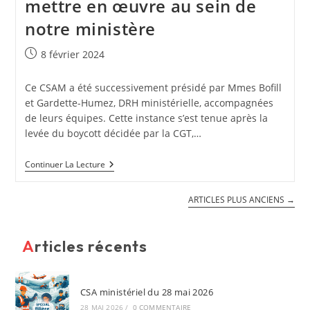
mettre en œuvre au sein de
notre ministère
Publication
8 février 2024
publiée :
Ce CSAM a été successivement présidé par Mmes Bofill
et Gardette-Humez, DRH ministérielle, accompagnées
de leurs équipes. Cette instance s’est tenue après la
levée du boycott décidée par la CGT,…
CSA
Continuer La Lecture
Ministériel
Du
8
ARTICLES PLUS ANCIENS
→
Février
2024
:
Un
Articles récents
Dialogue
Social
Digne
De
CSA ministériel du 28 mai 2026
Ce
Nom
28 MAI 2026
/
0 COMMENTAIRE