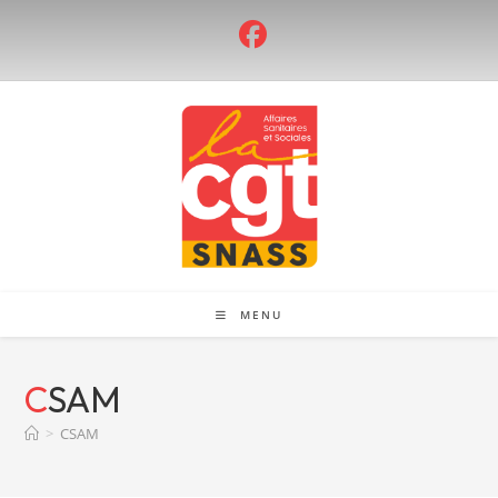
Skip
to
content
MENU
CSAM
>
CSAM