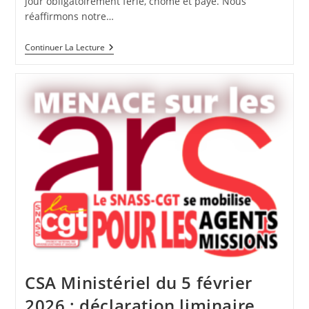
jour obligatoirement férié, chômé et payé. Nous
réaffirmons notre…
CSA
Continuer La Lecture
Ministériel
Du
16
Avril
2026
CSA Ministériel du 5 février
2026 : déclaration liminaire