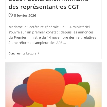
des représentant·es CGT
Publication
5 février 2026
publiée :
Madame la Secrétaire générale, Ce CSA ministériel
s’ouvre sur un premier constat : depuis les annonces
du Premier ministre du 14 novembre dernier, relatives
à une réforme d’ampleur des ARS,…
CSA
Continuer La Lecture
Ministériel
Du
5
Février
2026
:
Déclaration
Liminaire
Des
Représentant·es
CGT