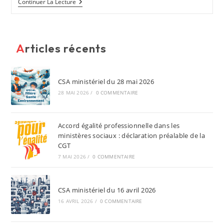
CAP
Continuer La Lecture
Des
Attachés
Du
18
Avril
Articles récents
2013
CSA ministériel du 28 mai 2026
28 MAI 2026
/
0 COMMENTAIRE
Accord égalité professionnelle dans les
ministères sociaux : déclaration préalable de la
CGT
7 MAI 2026
/
0 COMMENTAIRE
CSA ministériel du 16 avril 2026
16 AVRIL 2026
/
0 COMMENTAIRE