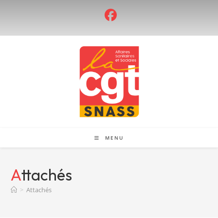
Skip
to
content
MENU
Attachés
>
Attachés