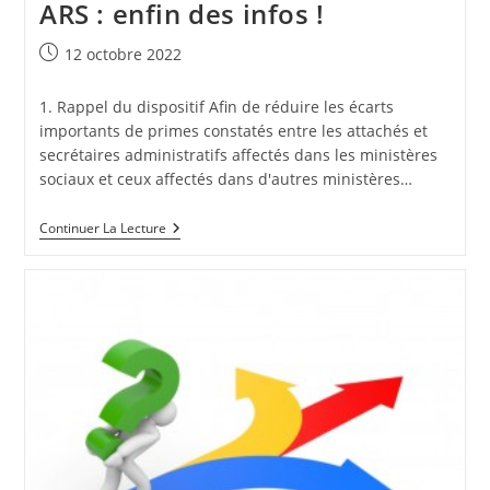
ARS : enfin des infos !
Publication
12 octobre 2022
publiée :
1. Rappel du dispositif Afin de réduire les écarts
importants de primes constatés entre les attachés et
secrétaires administratifs affectés dans les ministères
sociaux et ceux affectés dans d'autres ministères…
Primes
Continuer La Lecture
Des
Attachés
Et
Des
Secrétaires
Administratifs
En
ARS
:
Enfin
Des
Infos
!