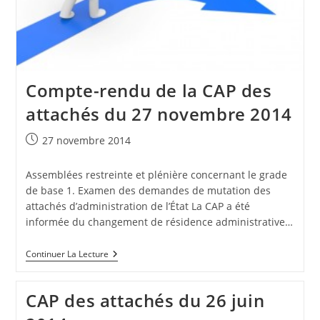
Compte-rendu de la CAP des
attachés du 27 novembre 2014
Publication
27 novembre 2014
publiée :
Assemblées restreinte et plénière concernant le grade
de base 1. Examen des demandes de mutation des
attachés d’administration de l’État La CAP a été
informée du changement de résidence administrative…
Compte-
Continuer La Lecture
Rendu
De
La
CAP des attachés du 26 juin
CAP
Des