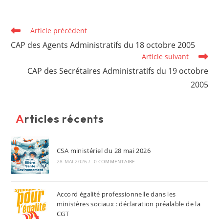
Read
Article précédent
more
CAP des Agents Administratifs du 18 octobre 2005
articles
Article suivant
CAP des Secrétaires Administratifs du 19 octobre
2005
Articles récents
CSA ministériel du 28 mai 2026
28 MAI 2026
/
0 COMMENTAIRE
Accord égalité professionnelle dans les
ministères sociaux : déclaration préalable de la
CGT