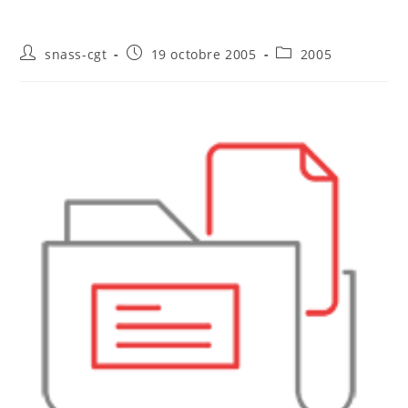
Auteur/autrice
Publication
Post
snass-cgt
19 octobre 2005
2005
de
publiée :
category:
la
publication :