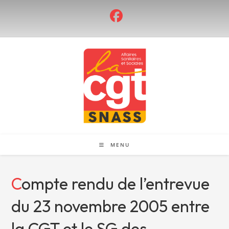
Skip
to
content
MENU
Compte rendu de l’entrevue
du 23 novembre 2005 entre
la CGT et le SG des