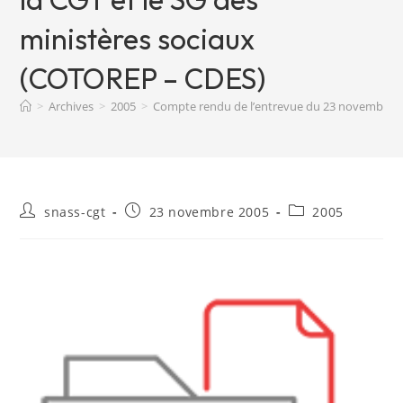
ministères sociaux
(COTOREP – CDES)
>
Archives
>
2005
>
Compte rendu de l’entrevue du 23 novembre 20
Auteur/autrice
Publication
Post
snass-cgt
23 novembre 2005
2005
de
publiée :
category:
la
publication :