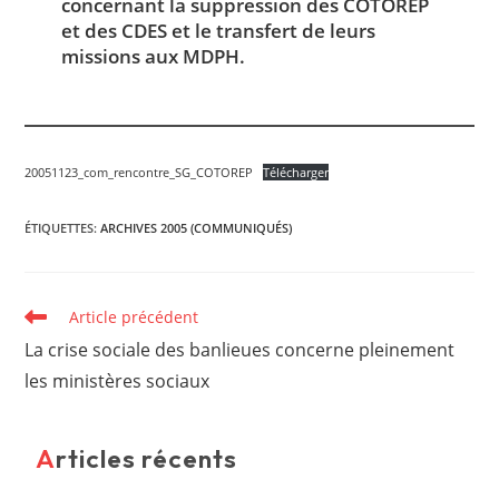
concernant la suppression des COTOREP
et des CDES et le transfert de leurs
missions aux MDPH.
20051123_com_rencontre_SG_COTOREP
Télécharger
ÉTIQUETTES
:
ARCHIVES 2005 (COMMUNIQUÉS)
Read
Article précédent
more
La crise sociale des banlieues concerne pleinement
articles
les ministères sociaux
Articles récents