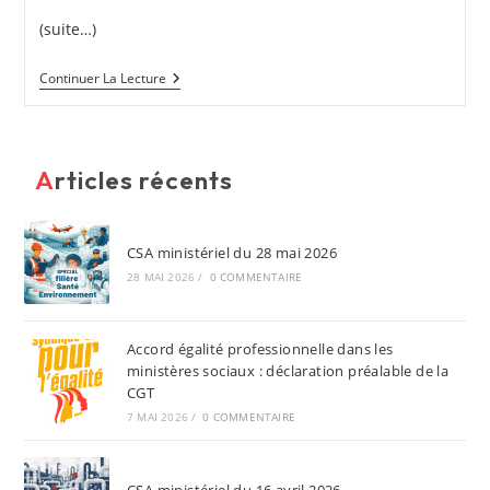
(suite…)
Pétition
Continuer La Lecture
Nationale
Pour
La
Revalorisation
De
Articles récents
La
Catégorie
C
CSA ministériel du 28 mai 2026
28 MAI 2026
/
0 COMMENTAIRE
Accord égalité professionnelle dans les
ministères sociaux : déclaration préalable de la
CGT
7 MAI 2026
/
0 COMMENTAIRE