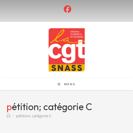
Skip
to
content
MENU
pétition; catégorie C
>
pétition; catégorie C