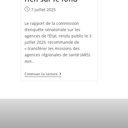
Publication
7 juillet 2025
publiée :
Le rapport de la commission
d’enquête sénatoriale sur les
agences de l’État, rendu public le 3
juillet 2025, recommande de
« transférer les missions des
agences régionales de santé (ARS)
aux…
Suppression
Continuer La Lecture
Des
ARS :
Un
Nouveau
Camouflet
Pour
Les
Agent·es
Et
Un
Projet