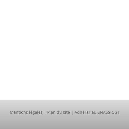
Mentions légales
|
Plan du site
|
Adhérer au SNASS-CGT